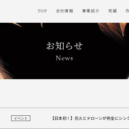
TOP
会社情報
事業紹介
実績
ご挨拶
花火SHOW制
お知らせ
会社概要
ドローン
News
沿革
企画演出
受賞歴
技術革新
ネットワーク
安全と品質
海外取引先
【日本初！】花火とドローンが完全にシンクロする花
イベント